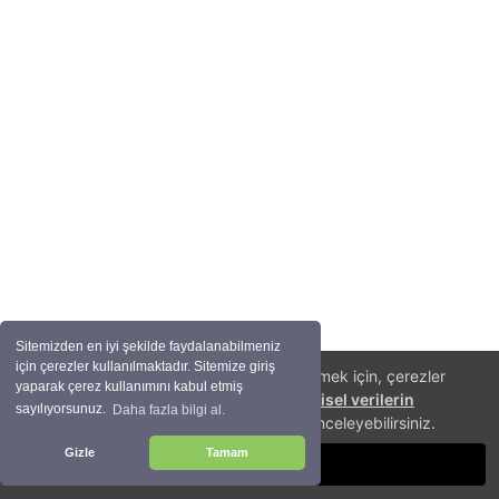
Sitemizden en iyi şekilde faydalanabilmeniz
için çerezler kullanılmaktadır. Sitemize giriş
Size daha iyi bir alışveriş deneyimi sunabilmek için, çerezler
yaparak çerez kullanımını kabul etmiş
(cookies) kullanıyoruz. Detaylı bilgi için
kişisel verilerin
sayılıyorsunuz.
Daha fazla bilgi al.
korunması
hakkında aydınlatma metnini inceleyebilirsiniz.
Gizle
Tamam
TAMAM