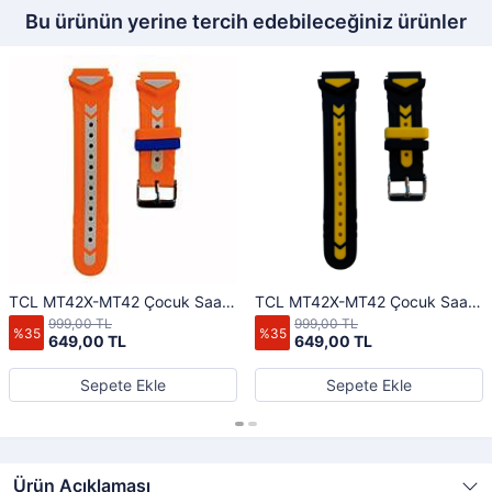
Bu ürünün yerine tercih edebileceğiniz ürünler
TCL MT42X-MT42 Çocuk Saati
TCL MT42X-MT42 Çocuk Saati
Uyumlu Kordon Turuncu
Uyumlu Kordon Sarı Siyah
999,00 TL
999,00 TL
%35
%35
649,00 TL
649,00 TL
Sepete Ekle
Sepete Ekle
Ürün Açıklaması