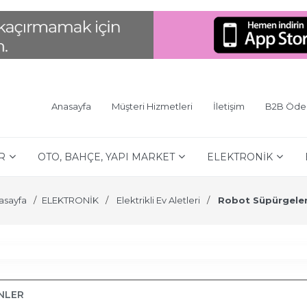
Anasayfa
Müşteri Hizmetleri
İletişim
B2B Öd
R
OTO, BAHÇE, YAPI MARKET
ELEKTRONİK
asayfa
ELEKTRONİK
Elektrikli Ev Aletleri
Robot Süpürgele
ÜNLER