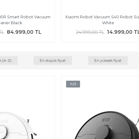
10R Smart Robot Vacuum
Xiaomi Robot Vacuum S40 Robot S
eaner Black
White
84.999,00 TL
14.999,00 T
TL
24.999,00 TL
e (A-Z)
En düşük fiyat
En yüksek fiyat
%13