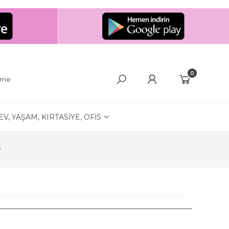
0
eme
EV, YAŞAM, KIRTASİYE, OFİS
r