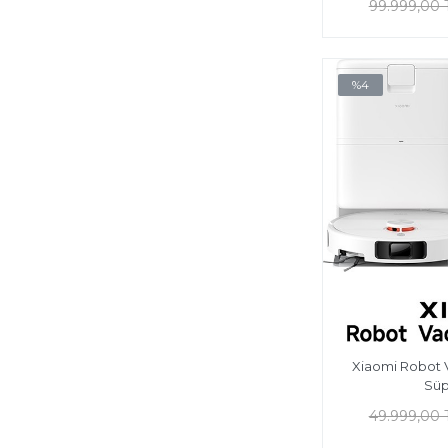
99.999,00 
%4
Xiaomi Robot 
Süp
49.999,00 