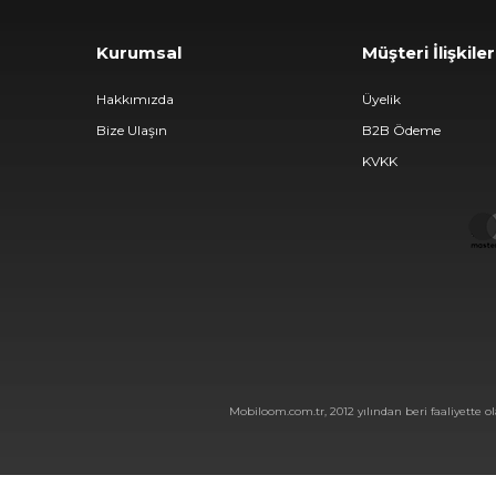
Kurumsal
Müşteri İlişkiler
Hakkımızda
Üyelik
Bize Ulaşın
B2B Ödeme
KVKK
Mobiloom.com.tr, 2012 yılından beri faaliyette ol