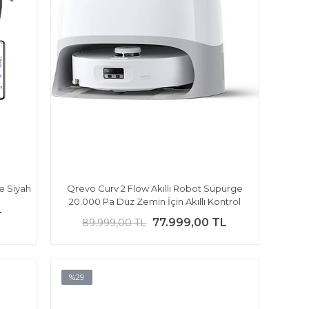
e Siyah
Qrevo Curv 2 Flow Akıllı Robot Süpürge
20.000 Pa Düz Zemin İçin Akıllı Kontrol
L
77.999,00 TL
89.999,00 TL
%29