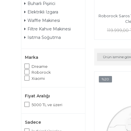
Buharlı Pişirici
Elektrikli Izgara
Roborock Saros 
Waffle Makinesi
Cl
Filtre Kahve Makinesi
119.999,00 
Isıtma Soğutma
Ürün ismine gör
Marka
Dreame
Roborock
Xiaomi
%20
Fiyat Aralığı
5000 TL ve üzeri
Sadece