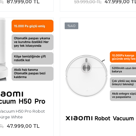
87.999,00 TL
47.999,00 T
TL
59.999,00 TL
%40
Vacuum H50 Pro Robot
ürge White
47.999,00 TL
TL