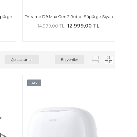
üpürge
Dreame D9 Max Gen 2 Robot Süpürge Siyah
12.999,00 TL
14.999,00 TL
L
Çok satanlar
En yeniler
%13