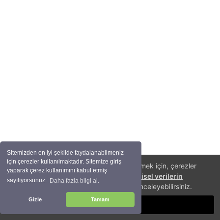
Sitemizden en iyi şekilde faydalanabilmeniz
için çerezler kullanılmaktadır. Sitemize giriş
Size daha iyi bir alışveriş deneyimi sunabilmek için, çerezler
yaparak çerez kullanımını kabul etmiş
(cookies) kullanıyoruz. Detaylı bilgi için
kişisel verilerin
sayılıyorsunuz.
Daha fazla bilgi al.
korunması
hakkında aydınlatma metnini inceleyebilirsiniz.
Gizle
Tamam
TAMAM