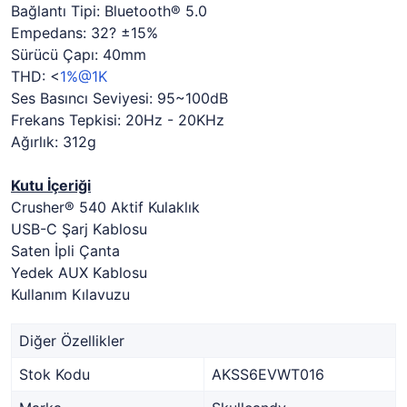
Bağlantı Tipi: Bluetooth® 5.0
Empedans: 32? ±15%
Sürücü Çapı: 40mm
THD: <
1%@1K
Ses Basıncı Seviyesi: 95~100dB
Frekans Tepkisi: 20Hz - 20KHz
Ağırlık: 312g
Kutu İçeriği
Crusher® 540 Aktif Kulaklık
USB-C Şarj Kablosu
Saten İpli Çanta
Yedek AUX Kablosu
Kullanım Kılavuzu
Diğer Özellikler
Stok Kodu
AKSS6EVWT016