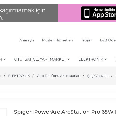
Anasayfa
Müşteri Hizmetleri
İletişim
B2B Öd
R
OTO, BAHÇE, YAPI MARKET
ELEKTRONİK
a
ELEKTRONİK
Cep Telefonu Aksesuarları
Şarj Cihazları
Spigen PowerArc ArcStation Pro 65W H