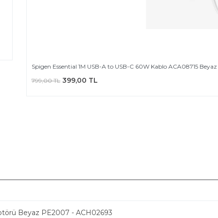
Spigen Essential 1M USB-A to USB-C 60W Kablo ACA08715 Beyaz
399,00 TL
799,00 TL
daptörü Beyaz PE2007 - ACH02693