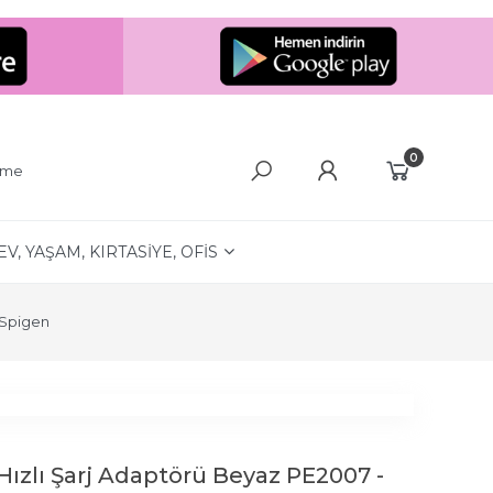
0
eme
EV, YAŞAM, KIRTASİYE, OFİS
Spigen
ızlı Şarj Adaptörü Beyaz PE2007 -