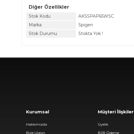
Diğer Özellikler
Stok Kodu
AKSSPAP65WSC
Marka
Spigen
Stok Durumu
Stokta Yok !
Kurumsal
Müşteri İlişkiler
Hakkımızda
Üyelik
Bize Ulaşın
B2B Ödeme