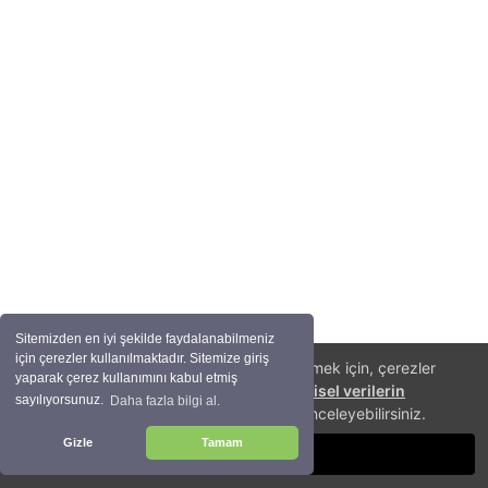
Sitemizden en iyi şekilde faydalanabilmeniz
için çerezler kullanılmaktadır. Sitemize giriş
Size daha iyi bir alışveriş deneyimi sunabilmek için, çerezler
yaparak çerez kullanımını kabul etmiş
(cookies) kullanıyoruz. Detaylı bilgi için
kişisel verilerin
sayılıyorsunuz.
Daha fazla bilgi al.
korunması
hakkında aydınlatma metnini inceleyebilirsiniz.
Gizle
Tamam
TAMAM